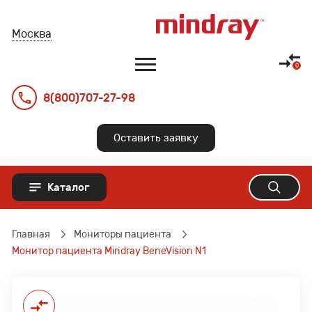
Москва
8(800)707-27-98
Главная
Оставить заявку
Оборудование
Каталог
Документация
О компании
УЗИ аппараты
Главная
Мониторы пациента
Монитор пациента Mindray BeneVision N1
Датчики УЗИ
Где купить?
Наркозные аппараты
Отзывы