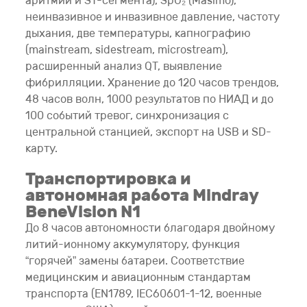
аритмий и ST-сегмента), SpO₂ (Masimo),
неинвазивное и инвазивное давление, частоту
дыхания, две температуры, капнографию
(mainstream, sidestream, microstream),
расширенный анализ QT, выявление
фибрилляции. Хранение до 120 часов трендов,
48 часов волн, 1000 результатов по НИАД и до
100 событий тревог, синхронизация с
центральной станцией, экспорт на USB и SD-
карту.
Транспортировка и
автономная работа Mindray
BeneVision N1
До 8 часов автономности благодаря двойному
литий-ионному аккумулятору, функция
“горячей” замены батареи. Соответствие
медицинским и авиационным стандартам
транспорта (EN1789, IEC60601-1-12, военные