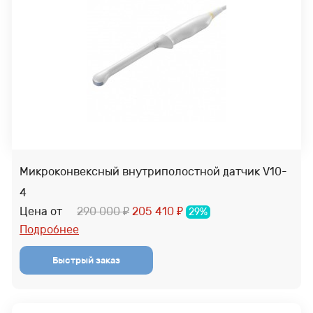
Микроконвексный внутриполостной датчик V10-
4
Цена от
290 000
205 410
29%
₽
₽
Подробнее