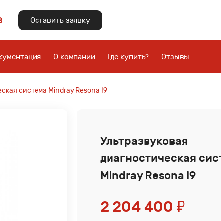
8
Оставить заявку
кументация
О компании
Где купить?
Отзывы
ская система Mindray Resona I9
Ультразвуковая
диагностическая сис
Mindray Resona I9
2 204 400
₽