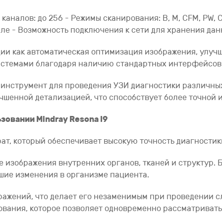
о каналов: до 256 - Режимы сканирования: B, M, CFM, PW,
ле - Возможность подключения к сети для хранения да
нкции как автоматическая оптимизация изображения, улу
истемами благодаря наличию стандартных интерфейсов
 инструмент для проведения УЗИ диагностики различных
чшенной детализацией, что способствует более точной и
зовании Mindray Resona I9
рат, который обеспечивает высокую точность диагностик
е изображения внутренних органов, тканей и структур.
йшие изменения в организме пациента.
ажений, что делает его незаменимым при проведении с
вания, которое позволяет одновременно рассматривать 