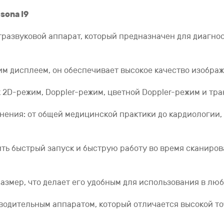
sona I9
ьтразвуковой аппарат, который предназначен для диагно
дисплеем, он обеспечивает высокое качество изображе
 2D-режим, Doppler-режим, цветной Doppler-режим и тра
нения: от общей медицинской практики до кардиологии,
ть быстрый запуск и быструю работу во время сканиров
размер, что делает его удобным для использования в лю
зводительным аппаратом, который отличается высокой т