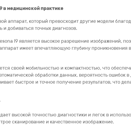
9 в медицинской практике
овой аппарат, который превосходит другие модели благо
 и добиваться точных диагнозов.
sona I9 является высокое разрешение изображений, по
й аппарат имеет впечатляющую глубину проникновения в 
чается своей мобильностью и компактностью, что обеспе
томатической обработки данных, вероятность ошибок в
чивает быстрое и точное получение результатов, что де
9
адает высокой точностью диагностики и легок в использ
строе сканирование и качественное изображение.