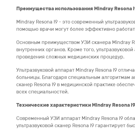
Преимущества использования Mindray Resona I
Mindray Resona I9 - это современный ультразвук
помощью врачи могут более эффективно работать
Основным преимуществом УЗИ сканера Mindray Re
внутренних органов. Кроме того, ультразвуково
проведения сложных медицинских процедур.
Ультразвуковой аппарат Mindray Resona I9 отли
больницы. Благодаря специальным алгоритмам ав
сканер Resona I9 в медицинской практике обеспе
всех специальностей.
Технические характеристики Mindray Resona I
Современный УЗИ аппарат Mindray Resona I9 обл
ультразвуковой сканер Resona I9 гарантирует бы