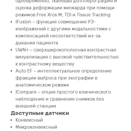
одновременно, тканевая допплерография и
оценка деформации миокарда при помощи
режимов Free Xros M, TDI и Tissue Tracking
IFusion – функция совмещения УЗ-
изображений с другими модальностями с
компенсацией несоответствий из-за
дыхания пациента
UWN+ – сверхширокополосная контрастная
визуализация с высокой чувствительностью
к контрастному веществу
Auto EF – интеллектуальное определение
фракции выброса при эхографии в
анатомическом режиме
ICompare – опция простого клинического
наблюдения и сравнения снимков без
внешней станции
Доступные датчики
Конвексный
Микроконвексный