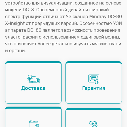
устройство для визуализации, созданное на основе
датчик V11-3HE (+
336 295,21
)
₽
модели DC-8. Современный дизайн и широкий
Конвексный датчик для объемного сканирования в
спектр функций отличают УЗ сканер Mindray DC-80
реальном времени D7-2E (+
523 125,88
)
₽
X-Insight от предыдущих версий. Особенностью УЗИ
аппарата DC-80 является возможность проведения
эластографии с использованием сдвиговой волны,
что позволяет более детально изучать мягкие ткани
и органы.
Доставка
Гарантия