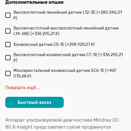
Дополнительные опции
Высокоплотный линейный датчик L12-3E (+
280 246,01
)
₽
Высокочастотный высокоплотный линейный датчик
L14-6NE (+
336 295,21
)
₽
Конвексный датчик С5-1E (+
298 929,07
)
₽
Высокоплотный конвексный датчик С7-3E (+
336 295,21
)
₽
Монокристальный конвексный датчик SС6-1E (+
467
076,68
)
₽
Микроконвексный датчик C11-3E (+
298 929,07
)
Показать ещё...
₽
Секторный фазированный педиатрический датчик P7-
Быстрый заказ
3E (+
358 714,89
)
₽
Секторный фазированный монокристаллический
датчик SP5-1E (+
467 076,68
)
₽
Аппарат ультразвуковой диагностики Mindray DC-
80 X-Insight представляет собой продвинутое
Микроконвексный высокоплотный внутриполостной